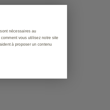
 sont nécessaires au
 comment vous utilisez notre site
 aident à proposer un contenu
énital
 GSK.
❮
ors d'une visite sur le site
du site web. En outre, certains
demande de services, telles que
plissage de formulaires. Vous
aines parties du site ne