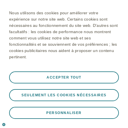
Nous utilisons des cookies pour améliorer votre
expérience sur notre site web. Certains cookies sont
nécessaires au fonctionnement du site web. D'autres sont
facultatifs : les cookies de performance nous montrent
comment vous utilisez notre site web et ses
fonctionnalités et se souviennent de vos préférences ; les
cookies publicitaires nous aident à proposer un contenu
pertinent.
Toujours actifs
Cookies strictement nécessaires
ACCEPTER TOUT
❮
Nécessaires au bon fonctionnement du site web,
notamment pour stocker les données de session lors
SEULEMENT LES COOKIES NÉCESSAIRES
d'une visite sur le site web, pour gérer les préférences en
matière de cookies et de balises, et pour protéger la
sécurité du site web. En outre, certains cookies sont
PERSONNALISER
installés en réponse à des actions que vous effectuez et
qui correspondent à une demande de services, telles que